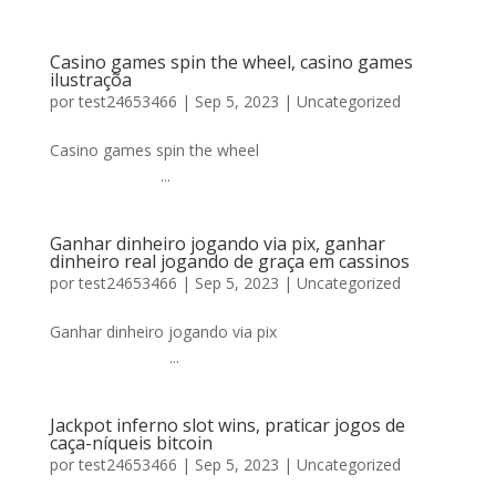
Casino games spin the wheel, casino games
ilustraçõa
por
test24653466
|
Sep 5, 2023
|
Uncategorized
Casino games spin the wheel
...
Ganhar dinheiro jogando via pix, ganhar
dinheiro real jogando de graça em cassinos
por
test24653466
|
Sep 5, 2023
|
Uncategorized
Ganhar dinheiro jogando via pix
...
Jackpot inferno slot wins, praticar jogos de
caça-níqueis bitcoin
por
test24653466
|
Sep 5, 2023
|
Uncategorized