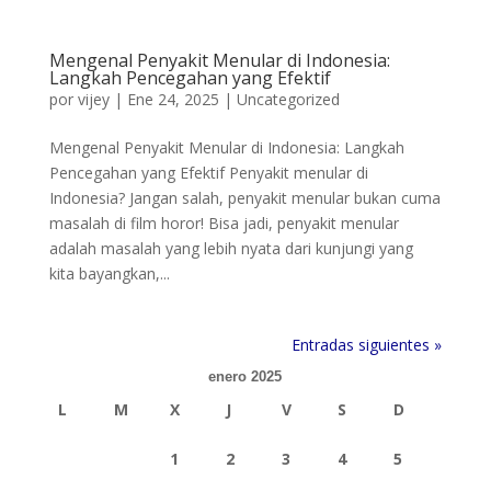
Mengenal Penyakit Menular di Indonesia:
Langkah Pencegahan yang Efektif
por
vijey
|
Ene 24, 2025
|
Uncategorized
Mengenal Penyakit Menular di Indonesia: Langkah
Pencegahan yang Efektif Penyakit menular di
Indonesia? Jangan salah, penyakit menular bukan cuma
masalah di film horor! Bisa jadi, penyakit menular
adalah masalah yang lebih nyata dari kunjungi yang
kita bayangkan,...
Entradas siguientes »
enero 2025
L
M
X
J
V
S
D
1
2
3
4
5