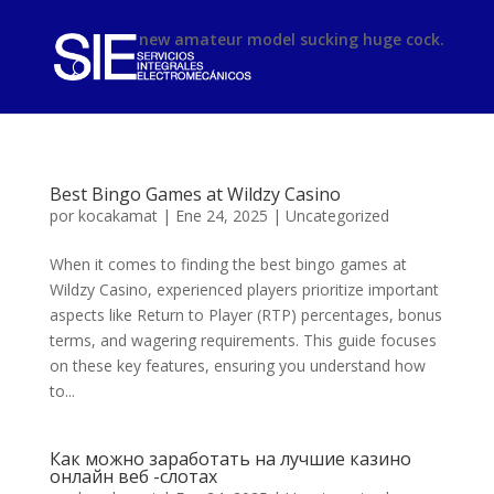
phimsex
new amateur model sucking huge cock.
Best Bingo Games at Wildzy Casino
por
kocakamat
|
Ene 24, 2025
|
Uncategorized
When it comes to finding the best bingo games at
Wildzy Casino, experienced players prioritize important
aspects like Return to Player (RTP) percentages, bonus
terms, and wagering requirements. This guide focuses
on these key features, ensuring you understand how
to...
Как можно заработать на лучшие казино
онлайн веб -слотах