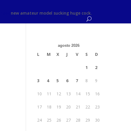
msex
new amateur model sucking huge cock.
agosto 2026
L
M
X
J
V
S
D
1
2
3
4
5
6
7
8
9
10
11
12
13
14
15
16
17
18
19
20
21
22
23
24
25
26
27
28
29
30