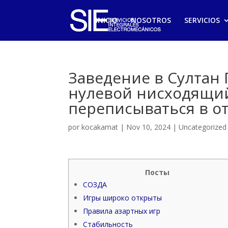
INICIO
NOSOTROS
SERVICIOS
Заведение в Султан 
нулевой нисходящий
переписываться в о
por
kocakamat
|
Nov 10, 2024
|
Uncategorized
Посты
СОЗДА
Игры широко открыты
Правила азартных игр
Стабильность