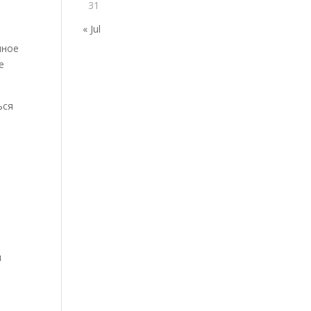
31
« Jul
нное
е
ься
е
ы
и