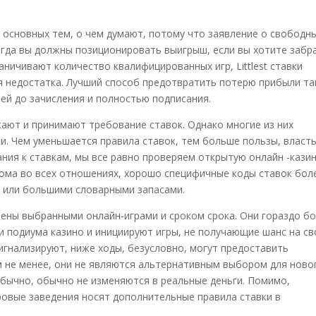
 основных тем, о чем думают, потому что заявление о свободн
ногда вы должны позиционировать выигрыш, если вы хотите забр
аничивают количество квалифицированных игр, Littlest ставки
я недостатка. Лучший способ предотвратить потерю прибыли та
чей до зачисления и полностью подписания.
ают и принимают требование ставок. Однако многие из них
ти. Чем уменьшается правила ставок, тем больше пользы, власт
ания к ставкам, мы все равно проверяем открытую онлайн -кази
дома во всех отношениях, хорошо специфичные коды ставок бол
 или большими словарными запасами.
ены выбранными онлайн-играми и сроком срока. Они гораздо б
и подиума казино и инициируют игры, не получающие шанс на св
 сигнализируют, ниже ходы, безусловно, могут предоставить
м не менее, они не являются альтернативным выбором для ново
 обычно, обычно не изменяются в реальные деньги. Помимо,
ровые заведения носят дополнительные правила ставки в