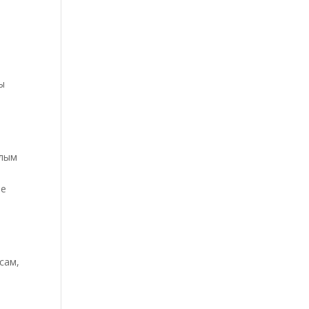
ы
е
плым
ие
сам,