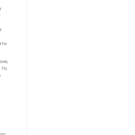
т
т
в
аты
они,
. По
м
ило,