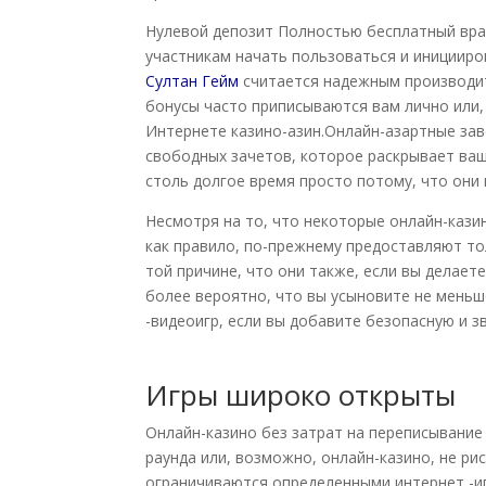
Нулевой депозит Полностью бесплатный вра
участникам начать пользоваться и иницииро
Султан Гейм
считается надежным производит
бонусы часто приписываются вам лично или,
Интернете казино-азин.Онлайн-азартные зав
свободных зачетов, которое раскрывает ваш
столь долгое время просто потому, что они
Несмотря на то, что некоторые онлайн-кази
как правило, по-прежнему предоставляют то
той причине, что они также, если вы делает
более вероятно, что вы усыновите не меньше
-видеоигр, если вы добавите безопасную и з
Игры широко открыты
Онлайн-казино без затрат на переписывание
раунда или, возможно, онлайн-казино, не ри
ограничиваются определенными интернет -и