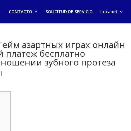
CONTACTO
SOLICITUD DE SERVICIO
Intranet
phi
Гейм азартных играх онлайн
 платеж бесплатно
тношении зубного протеза
|