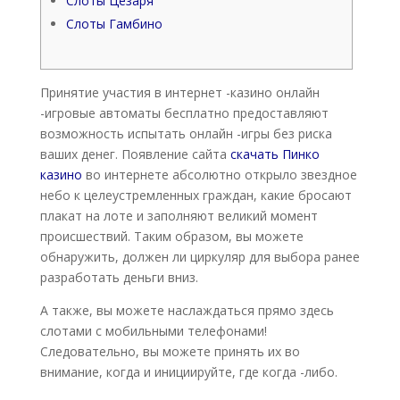
Слоты Цезаря
Слоты Гамбино
Принятие участия в интернет -казино онлайн
-игровые автоматы бесплатно предоставляют
возможность испытать онлайн -игры без риска
ваших денег. Появление сайта
скачать Пинко
казино
во интернете абсолютно открыло звездное
небо к целеустремленных граждан, какие бросают
плакат на лоте и заполняют великий момент
происшествий.
Таким образом, вы можете
обнаружить, должен ли циркуляр для выбора ранее
разработать деньги вниз.
А также, вы можете наслаждаться прямо здесь
слотами с мобильными телефонами!
Следовательно, вы можете принять их во
внимание, когда и инициируйте, где когда -либо.