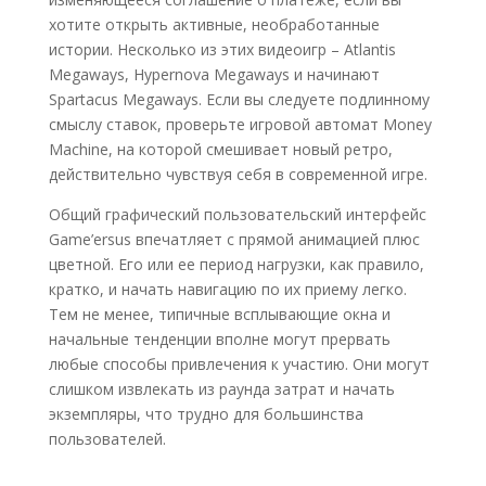
хотите открыть активные, необработанные
истории. Несколько из этих видеоигр – Atlantis
Megaways, Hypernova Megaways и начинают
Spartacus Megaways. Если вы следуете подлинному
смыслу ставок, проверьте игровой автомат Money
Machine, на которой смешивает новый ретро, ​​
действительно чувствуя себя в современной игре.
Общий графический пользовательский интерфейс
Game’ersus впечатляет с прямой анимацией плюс
цветной. Его или ее период нагрузки, как правило,
кратко, и начать навигацию по их приему легко.
Тем не менее, типичные всплывающие окна и
начальные тенденции вполне могут прервать
любые способы привлечения к участию. Они могут
слишком извлекать из раунда затрат и начать
экземпляры, что трудно для большинства
пользователей.