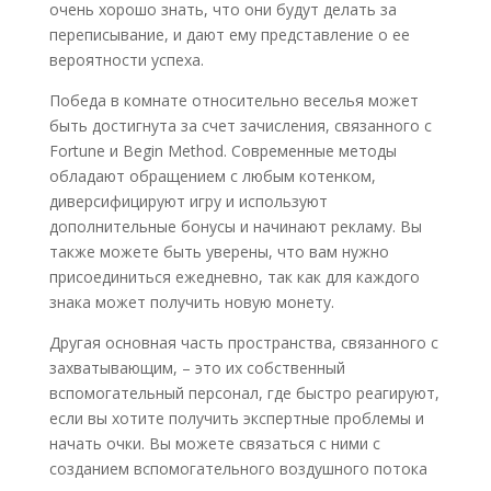
очень хорошо знать, что они будут делать за
переписывание, и дают ему представление о ее
вероятности успеха.
Победа в комнате относительно веселья может
быть достигнута за счет зачисления, связанного с
Fortune и Begin Method. Современные методы
обладают обращением с любым котенком,
диверсифицируют игру и используют
дополнительные бонусы и начинают рекламу. Вы
также можете быть уверены, что вам нужно
присоединиться ежедневно, так как для каждого
знака может получить новую монету.
Другая основная часть пространства, связанного с
захватывающим, – это их собственный
вспомогательный персонал, где быстро реагируют,
если вы хотите получить экспертные проблемы и
начать очки. Вы можете связаться с ними с
созданием вспомогательного воздушного потока