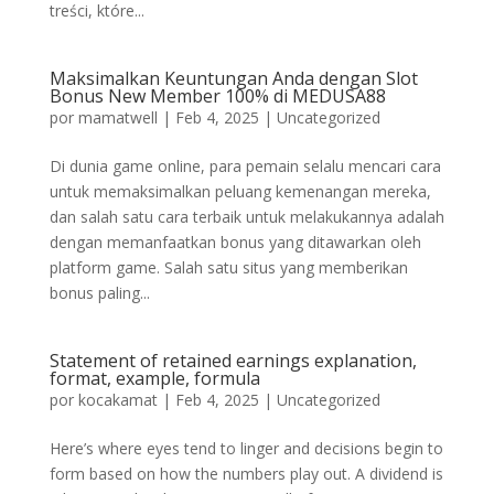
treści, które...
Maksimalkan Keuntungan Anda dengan Slot
Bonus New Member 100% di MEDUSA88
por
mamatwell
|
Feb 4, 2025
|
Uncategorized
Di dunia game online, para pemain selalu mencari cara
untuk memaksimalkan peluang kemenangan mereka,
dan salah satu cara terbaik untuk melakukannya adalah
dengan memanfaatkan bonus yang ditawarkan oleh
platform game. Salah satu situs yang memberikan
bonus paling...
Statement of retained earnings explanation,
format, example, formula
por
kocakamat
|
Feb 4, 2025
|
Uncategorized
Here’s where eyes tend to linger and decisions begin to
form based on how the numbers play out. A dividend is