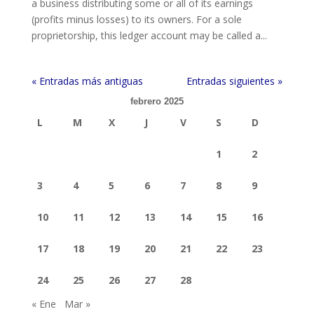
a business distributing some or all of its earnings
(profits minus losses) to its owners. For a sole
proprietorship, this ledger account may be called a...
« Entradas más antiguas
Entradas siguientes »
febrero 2025
L
M
X
J
V
S
D
1
2
3
4
5
6
7
8
9
10
11
12
13
14
15
16
17
18
19
20
21
22
23
24
25
26
27
28
« Ene
Mar »