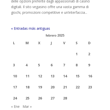
delle opzioni preferite dagli appassionati di casinò
digitali. Il sito vegasino offre una vasta gamma di
giochi, promozioni competitive e un’interfaccia...
« Entradas más antiguas
febrero 2025
L
M
X
J
V
S
D
1
2
3
4
5
6
7
8
9
10
11
12
13
14
15
16
17
18
19
20
21
22
23
24
25
26
27
28
« Ene
Mar »