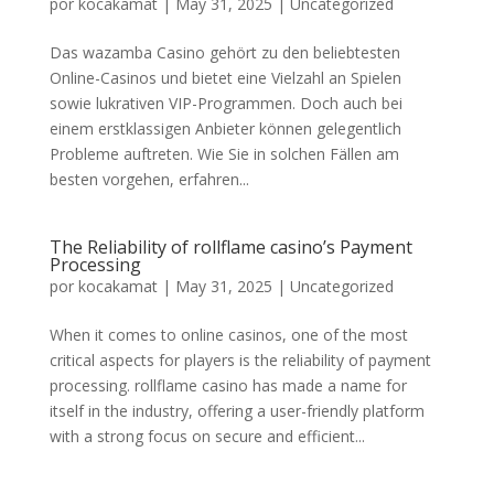
por
kocakamat
|
May 31, 2025
|
Uncategorized
Das wazamba Casino gehört zu den beliebtesten
Online-Casinos und bietet eine Vielzahl an Spielen
sowie lukrativen VIP-Programmen. Doch auch bei
einem erstklassigen Anbieter können gelegentlich
Probleme auftreten. Wie Sie in solchen Fällen am
besten vorgehen, erfahren...
The Reliability of
rollflame casino
’s Payment
Processing
por
kocakamat
|
May 31, 2025
|
Uncategorized
When it comes to online casinos, one of the most
critical aspects for players is the reliability of payment
processing. rollflame casino has made a name for
itself in the industry, offering a user-friendly platform
with a strong focus on secure and efficient...