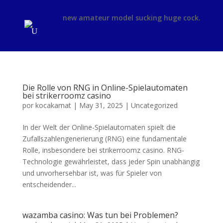
phimsex
new amateur model sucking huge cock.
Die Rolle von RNG in Online-Spielautomaten
bei strikerroomz casino
por
kocakamat
|
May 31, 2025
|
Uncategorized
In der Welt der Online-Spielautomaten spielt die
Zufallszahlengenerierung (RNG) eine fundamentale
Rolle, insbesondere bei strikerroomz casino. RNG-
Technologie gewährleistet, dass jeder Spin unabhängig
und unvorhersehbar ist, was für Spieler von
entscheidender...
wazamba casino: Was tun bei Problemen?