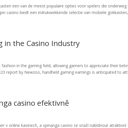
kkasten een van de meest populaire opties voor spelers die onderweg
zspin casino biedt een indrukwekkende selectie van mobiele gokkasten,
 in the Casino Industry
fashion in the gaming field, allowing gamers to appreciate their bel
023 report by Newzoo, handheld gaming earnings is anticipated to att
anga casino efektivně
her v online kasinech, a spinanga casino se snaží nabídnout atraktivní