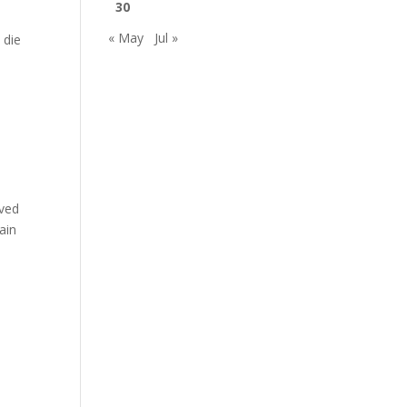
30
« May
Jul »
 die
oved
ain