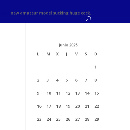
msex
new amateur model sucking huge cock.
junio 2025
L
M
X
J
V
S
D
1
n
2
3
4
5
6
7
8
9
10
11
12
13
14
15
16
17
18
19
20
21
22
23
24
25
26
27
28
29