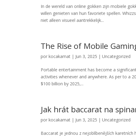
In de wereld van online gokken zijn mobiele go
willen genieten van hun favoriete spellen. Whiz
niet alleen visueel aantrekkelijk...
The Rise of Mobile Gaming
por
kocakamat
|
Jun 3, 2025
|
Uncategorized
Portable entertainment has become a significant 
activities whenever and anywhere. As per to a 2
$100 billion by 2025,...
Jak hrát baccarat na spin
por
kocakamat
|
Jun 3, 2025
|
Uncategorized
Baccarat je jednou z nejoblíbenějších karetních 