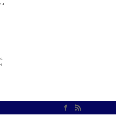
e a
d,
y?