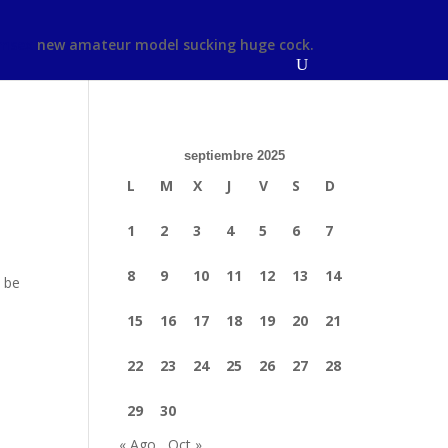
msex
new amateur model sucking huge cock.
septiembre 2025
L
M
X
J
V
S
D
1
2
3
4
5
6
7
8
9
10
11
12
13
14
y be
15
16
17
18
19
20
21
22
23
24
25
26
27
28
29
30
« Ago
Oct »