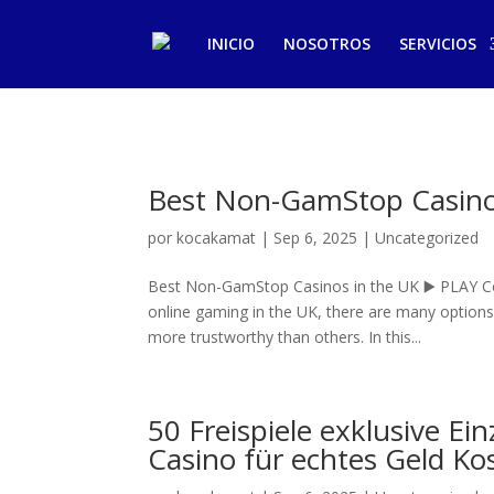
INICIO
NOSOTROS
SERVICIOS
Best Non-GamStop Casino
por
kocakamat
|
Sep 6, 2025
|
Uncategorized
Best Non-GamStop Casinos in the UK ▶️ PLAY С
online gaming in the UK, there are many options
more trustworthy than others. In this...
50 Freispiele exklusive Ei
Casino für echtes Geld Kos