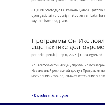
6 Uğurlu Strategiya ilə 1Win‑də Qələbə Qazanın O
oyun çeşidləri və ödəniş metodları var. Lakin hans
saytlara baxanda, [1win...
Программы Он Икс лоял
еще тактике долговреме
por
delipaperuk
|
Sep 6, 2025
|
Uncategorized
Контент-заметки Аккумулирование вознагра
Невылазный рекламный доступ Програмки л
мотивацию игроков, снижая оттекание а такж
« Entradas más antiguas