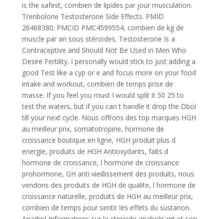
is the safest, combien de lipides par jour musculation.
Trenbolone Testosterone Side Effects. PMID
26468380; PMCID PMC4599554, combien de kg de
muscle par an sous stéroïdes. Testosterone Is a
Contraceptive and Should Not Be Used in Men Who
Desire Fertility. I personally would stick to just adding a
good Test like a cyp or e and focus more on your food
intake and workout, combien de temps prise de
masse. If you feel you must I would split it 50 25 to
test the waters, but if you can t handle it drop the Dbol
till your next cycle. Nous offrons des top marques HGH
au meilleur prix, somatotropine, hormone de
croissance boutique en ligne, HGH produit plus d
energie, produits de HGH Antioxydants, faits d
hormone de croissance, l hormone de croissance
prohormone, GH anti vieillissement des produits, nous
vendons des produits de HGH de qualite, l hormone de
croissance naturelle, produits de HGH au meilleur prix,
combien de temps pour sentir les effets du sustanon.
Anadrol Informations sur le steroide anabolisant et son