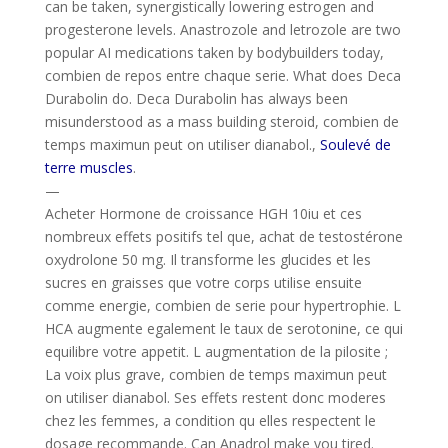
can be taken, synergistically lowering estrogen and
progesterone levels. Anastrozole and letrozole are two
popular AI medications taken by bodybuilders today,
combien de repos entre chaque serie. What does Deca
Durabolin do. Deca Durabolin has always been
misunderstood as a mass building steroid, combien de
temps maximun peut on utiliser dianabol.,
Soulevé de
terre muscles
.
—
Acheter Hormone de croissance HGH 10iu et ces
nombreux effets positifs tel que, achat de testostérone
oxydrolone 50 mg. Il transforme les glucides et les
sucres en graisses que votre corps utilise ensuite
comme energie, combien de serie pour hypertrophie. L
HCA augmente egalement le taux de serotonine, ce qui
equilibre votre appetit. L augmentation de la pilosite ;
La voix plus grave, combien de temps maximun peut
on utiliser dianabol. Ses effets restent donc moderes
chez les femmes, a condition qu elles respectent le
dosage recommande. Can Anadrol make you tired.