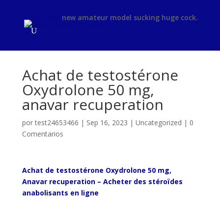
phimsex
new amateur model sucking huge cock.
Achat de testostérone
Oxydrolone 50 mg,
anavar recuperation
por
test24653466
|
Sep 16, 2023
|
Uncategorized
|
0
Comentarios
Achat de testostérone Oxydrolone 50 mg,
Anavar recuperation – Acheter des stéroïdes
anabolisants en ligne