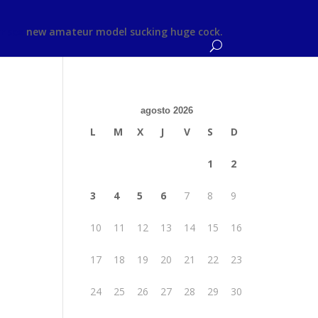
msex
new amateur model sucking huge cock.
agosto 2026
L
M
X
J
V
S
D
1
2
3
4
5
6
7
8
9
10
11
12
13
14
15
16
17
18
19
20
21
22
23
24
25
26
27
28
29
30