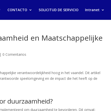
CONTACTO
SOLICITUD DE SERVICIO
Intranet
phi
zaamheid en Maatschappelijke
|
0 Comentarios
ppelijke verantwoordelijkheid hoog in het vaandel. Dit artikel
verantwoorde speelomgeving en de impact die het heeft op de
oor duurzaamheid?
 geïmplementeerd om duurzaamheid te bevorderen. Dit omvat: