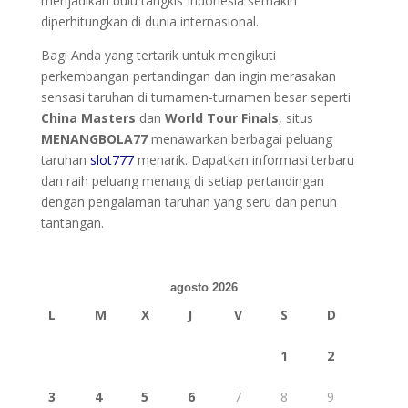
menjadikan bulu tangkis Indonesia semakin
diperhitungkan di dunia internasional.
Bagi Anda yang tertarik untuk mengikuti
perkembangan pertandingan dan ingin merasakan
sensasi taruhan di turnamen-turnamen besar seperti
China Masters
dan
World Tour Finals
, situs
MENANGBOLA77
menawarkan berbagai peluang
taruhan
slot777
menarik. Dapatkan informasi terbaru
dan raih peluang menang di setiap pertandingan
dengan pengalaman taruhan yang seru dan penuh
tantangan.
agosto 2026
L
M
X
J
V
S
D
1
2
3
4
5
6
7
8
9