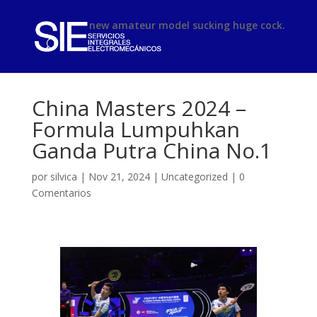
phimsex
new amateur model sucking huge cock.
China Masters 2024 –
Formula Lumpuhkan
Ganda Putra China No.1
por
silvica
|
Nov 21, 2024
|
Uncategorized
|
0
Comentarios