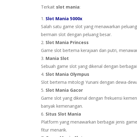
Terkait
slot mania
:
Slot Mania 5000x
Salah satu game slot yang menawarkan peluang
bermain slot dengan peluang besar.
Slot Mania Princess
Game slot bertema kerajaan dan putri, menawa
Mania Slot
Sebuah game slot yang dikenal dengan berbagai
Slot Mania Olympus
Slot bertema mitologi Yunani dengan dewa-dewa 
Slot Mania Gacor
Game slot yang dikenal dengan frekuensi kemen
banyak kemenangan.
Situs Slot Mania
Platform yang menawarkan berbagai jenis game
fitur menarik.