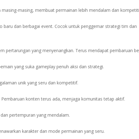
n masing-masing, membuat permainan lebih mendalam dan kompetiti
o baru dan berbagai event. Cocok untuk penggemar strategi tim dan
istem pertarungan yang menyenangkan. Terus mendapat pembaruan be
pemain yang suka gameplay penuh aksi dan strategi.
alaman unik yang seru dan kompetitif.
Pembaruan konten terus ada, menjaga komunitas tetap aktif.
m dan pertempuran yang mendalam.
menawarkan karakter dan mode permainan yang seru.