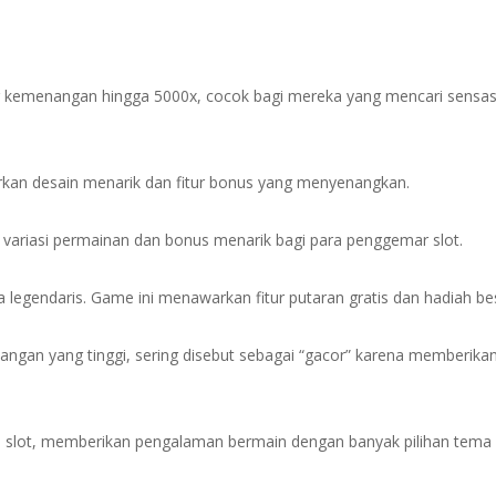
 kemenangan hingga 5000x, cocok bagi mereka yang mencari sensas
rkan desain menarik dan fitur bonus yang menyenangkan.
 variasi permainan dan bonus menarik bagi para penggemar slot.
legendaris. Game ini menawarkan fitur putaran gratis dan hadiah be
angan yang tinggi, sering disebut sebagai “gacor” karena memberika
 slot, memberikan pengalaman bermain dengan banyak pilihan tema