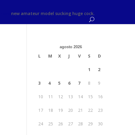
msex
new amateur model sucking huge cock.
agosto 2026
L
M
X
J
V
S
D
1
2
3
4
5
6
7
8
9
10
11
12
13
14
15
16
17
18
19
20
21
22
23
24
25
26
27
28
29
30