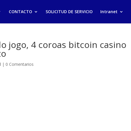
CONTACTO
SOLICITUD DE SERVICIO
Intranet
phi
o jogo, 4 coroas bitcoin casino
to
d
|
0 Comentarios