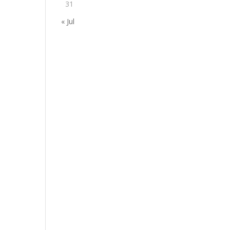
31
« Jul