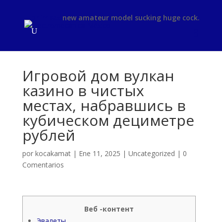
phimsex
new amateur model sucking huge cock.
Игровой дом вулкан
казино в чистых
местах, набравшись в
кубическом дециметре
рублей
por
kocakamat
|
Ene 11, 2025
|
Uncategorized
|
0
Comentarios
Веб -контент
Эвалеты