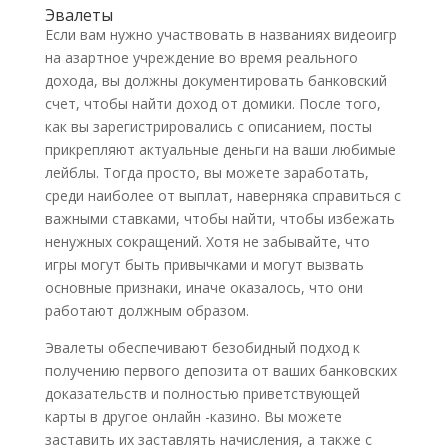
Эвалеты
Если вам нужно участвовать в названиях видеоигр
на азартное учреждение во время реального
дохода, вы должны документировать банковский
счет, чтобы найти доход от домики. После того,
как вы зарегистрировались с описанием, посты
прикрепляют актуальные деньги на ваши любимые
лейблы. Тогда просто, вы можете заработать,
среди наиболее от выплат, наверняка справиться с
важными ставками, чтобы найти, чтобы избежать
ненужных сокращений. Хотя не забывайте, что
игры могут быть привычками и могут вызвать
основные признаки, иначе оказалось, что они
работают должным образом.
Эвалеты обеспечивают безобидный подход к
получению первого депозита от ваших банковских
доказательств и полностью приветствующей
карты в другое онлайн -казино. Вы можете
заставить их заставлять начисления, а также с