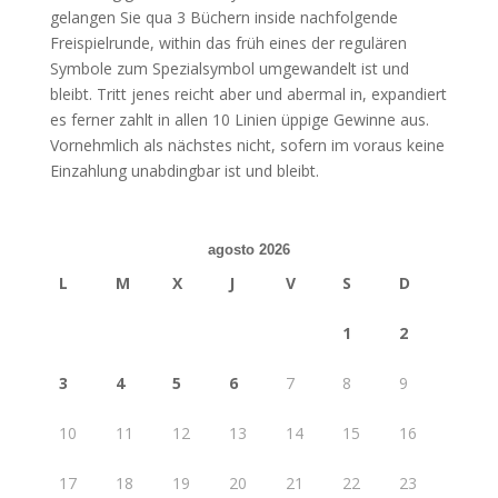
gelangen Sie qua 3 Büchern inside nachfolgende
Freispielrunde, within das früh eines der regulären
Symbole zum Spezialsymbol umgewandelt ist und
bleibt. Tritt jenes reicht aber und abermal in, expandiert
es ferner zahlt in allen 10 Linien üppige Gewinne aus.
Vornehmlich als nächstes nicht, sofern im voraus keine
Einzahlung unabdingbar ist und bleibt.
agosto 2026
L
M
X
J
V
S
D
1
2
3
4
5
6
7
8
9
10
11
12
13
14
15
16
17
18
19
20
21
22
23