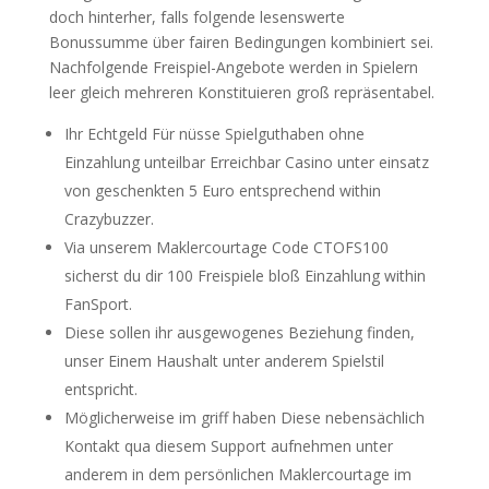
doch hinterher, falls folgende lesenswerte
Bonussumme über fairen Bedingungen kombiniert sei.
Nachfolgende Freispiel-Angebote werden in Spielern
leer gleich mehreren Konstituieren groß repräsentabel.
Ihr Echtgeld Für nüsse Spielguthaben ohne
Einzahlung unteilbar Erreichbar Casino unter einsatz
von geschenkten 5 Euro entsprechend within
Crazybuzzer.
Via unserem Maklercourtage Code CTOFS100
sicherst du dir 100 Freispiele bloß Einzahlung within
FanSport.
Diese sollen ihr ausgewogenes Beziehung finden,
unser Einem Haushalt unter anderem Spielstil
entspricht.
Möglicherweise im griff haben Diese nebensächlich
Kontakt qua diesem Support aufnehmen unter
anderem in dem persönlichen Maklercourtage im