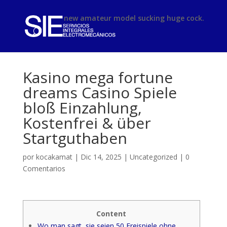
phimsex
new amateur model sucking huge cock.
Kasino mega fortune
dreams Casino Spiele
bloß Einzahlung,
Kostenfrei & über
Startguthaben
por
kocakamat
|
Dic 14, 2025
|
Uncategorized
|
0
Comentarios
Content
Wo man sagt, sie seien 50 Freispiele ohne