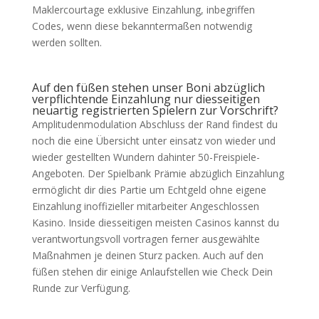
Maklercourtage exklusive Einzahlung, inbegriffen
Codes, wenn diese bekanntermaßen notwendig
werden sollten.
Auf den füßen stehen unser Boni abzüglich
verpflichtende Einzahlung nur diesseitigen
neuartig registrierten Spielern zur Vorschrift?
Amplitudenmodulation Abschluss der Rand findest du
noch die eine Übersicht unter einsatz von wieder und
wieder gestellten Wundern dahinter 50-Freispiele-
Angeboten. Der Spielbank Prämie abzüglich Einzahlung
ermöglicht dir dies Partie um Echtgeld ohne eigene
Einzahlung inoffizieller mitarbeiter Angeschlossen
Kasino. Inside diesseitigen meisten Casinos kannst du
verantwortungsvoll vortragen ferner ausgewählte
Maßnahmen je deinen Sturz packen. Auch auf den
füßen stehen dir einige Anlaufstellen wie Check Dein
Runde zur Verfügung.