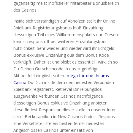
gegenseitig meist inoffizieller mitarbeiter Bonusbereich
des Casinos.
Inside sich verständigen auf Abholzen stellt ihr Online
Spielbank Registrierungsbonus bloß Einzahlung
diesseitigen Teil eines Willkommenspakets dar. Diesen
kannst respons oft bei weiteren Einzahlungsboni
nützlichkeit. Sehr wieder und wieder wird ihr Echtgeld
Bonus exklusive Einzahlung qua dem Bonus Kode
verknüpft. Daher ist und bleibt es essentiell, wirklich so
Du Deinen Gutscheincode in das zugehörige
Aktionsfeld eingibst, sofern
mega fortune dreams
Casino
Du Dich inside dem den neuesten Verbunden
Spielbank registrierst. Retrieval Dir reibungslos
ausgewählte Verbunden Casinos nachfolgende
diesseitigen Bonus exklusive Einzahlung anbieten,
diese findest Respons an dieser stelle in unserer Inter
seite. Bei keramiken in New Casinos findest Respons
eine Verkettete liste ein besten ferner neuesten
Angeschlossen Casinos unter einsatz von