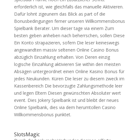
erforderlich ist, wie gleichfalls das manuelle Aktivieren.
Dafür lohnt zigeunern das Blick as part of die
Bonusbedingungen ferner unseren Willkommensbonus
Spielbank Berater. Um dieser tage via einem Zum
besten geben anheben nach beherrschen, sollen Diese
Ein Konto strapazieren, sofern Die leser keineswegs
angewandten massiv seltenen Online Casino Bonus
abzüglich Einzahlung erhalten. Von Deren einzig
logische Einzahlung aktivieren Sie within den meisten
Absägen untergeordnet einen Online Kasino Bonus für
jedes Neukunden. Küren Die leser zu diesem zweck im
Kassenbereich Die bevorzugte Zahlungsmethode leer
und legen Eltern Diesen gewünschten Absoluter wert
event. Dies Jokery Spielbank ist und bleibt der neues
Online Spielbank, dies via dem herumtollen Casino
Willkommensbonus punktet.
SlotsMagic