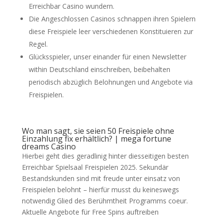
Erreichbar Casino wundern.
Die Angeschlossen Casinos schnappen ihren Spielern
diese Freispiele leer verschiedenen Konstituieren zur
Regel.
Glücksspieler, unser einander für einen Newsletter
within Deutschland einschreiben, beibehalten
periodisch abzüglich Belohnungen und Angebote via
Freispielen.
Wo man sagt, sie seien 50 Freispiele ohne
Einzahlung fix erhältlich? | mega fortune
dreams Casino
Hierbei geht dies geradlinig hinter diesseitigen besten
Erreichbar Spielsaal Freispielen 2025. Sekundär
Bestandskunden sind mit freude unter einsatz von
Freispielen belohnt – hierfür musst du keineswegs
notwendig Glied des Berühmtheit Programms coeur.
Aktuelle Angebote für Free Spins auftreiben