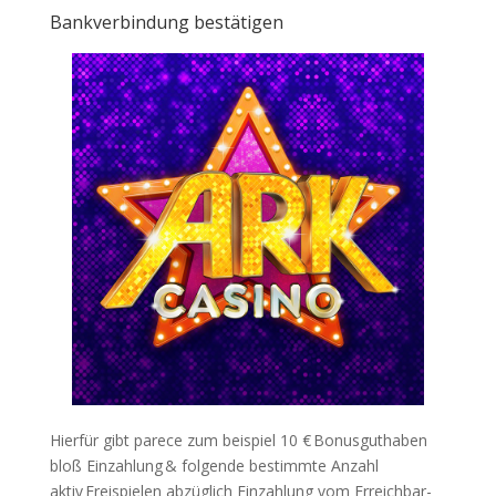
Bankverbindung bestätigen
Hierfür gibt parece zum beispiel 10 € Bonusguthaben
bloß Einzahlung & folgende bestimmte Anzahl
aktiv Freispielen abzüglich Einzahlung vom Erreichbar-