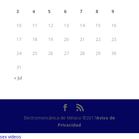
3
4
5
6
7
8
9
10
11
12
13
14
15
16
17
18
19
20
21
22
23
24
25
26
27
28
29
30
31
« Jul
Electromencánica de México ©2017
Aviso de
Privacidad
sex videos