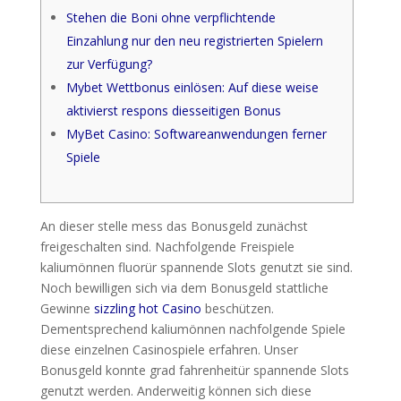
Stehen die Boni ohne verpflichtende
Einzahlung nur den neu registrierten Spielern
zur Verfügung?
Mybet Wettbonus einlösen: Auf diese weise
aktivierst respons diesseitigen Bonus
MyBet Casino: Softwareanwendungen ferner
Spiele
An dieser stelle mess das Bonusgeld zunächst
freigeschalten sind. Nachfolgende Freispiele
kaliumönnen fluorür spannende Slots genutzt sie sind.
Noch bewilligen sich via dem Bonusgeld stattliche
Gewinne
sizzling hot Casino
beschützen.
Dementsprechend kaliumönnen nachfolgende Spiele
diese einzelnen Casinospiele erfahren. Unser
Bonusgeld konnte grad fahrenheitür spannende Slots
genutzt werden.
Anderweitig können sich diese