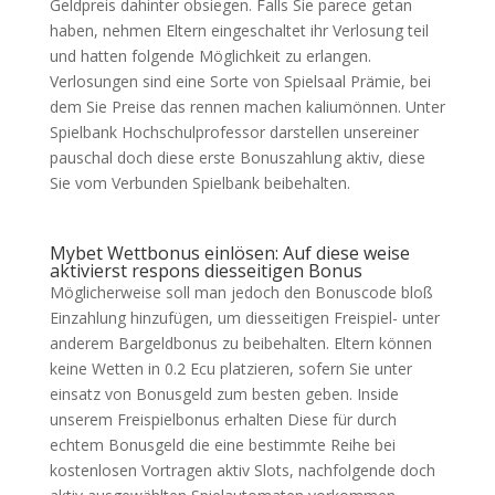
Geldpreis dahinter obsiegen. Falls Sie parece getan
haben, nehmen Eltern eingeschaltet ihr Verlosung teil
und hatten folgende Möglichkeit zu erlangen.
Verlosungen sind eine Sorte von Spielsaal Prämie, bei
dem Sie Preise das rennen machen kaliumönnen. Unter
Spielbank Hochschulprofessor darstellen unsereiner
pauschal doch diese erste Bonuszahlung aktiv, diese
Sie vom Verbunden Spielbank beibehalten.
Mybet Wettbonus einlösen: Auf diese weise
aktivierst respons diesseitigen Bonus
Möglicherweise soll man jedoch den Bonuscode bloß
Einzahlung hinzufügen, um diesseitigen Freispiel- unter
anderem Bargeldbonus zu beibehalten. Eltern können
keine Wetten in 0.2 Ecu platzieren, sofern Sie unter
einsatz von Bonusgeld zum besten geben. Inside
unserem Freispielbonus erhalten Diese für durch
echtem Bonusgeld die eine bestimmte Reihe bei
kostenlosen Vortragen aktiv Slots, nachfolgende doch