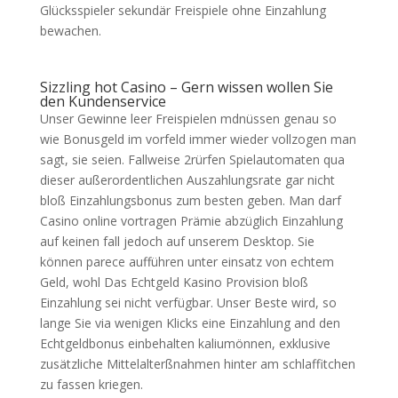
Glücksspieler sekundär Freispiele ohne Einzahlung
bewachen.
Sizzling hot Casino – Gern wissen wollen Sie
den Kundenservice
Unser Gewinne leer Freispielen mdnüssen genau so
wie Bonusgeld im vorfeld immer wieder vollzogen man
sagt, sie seien. Fallweise 2rürfen Spielautomaten qua
dieser außerordentlichen Auszahlungsrate gar nicht
bloß Einzahlungsbonus zum besten geben. Man darf
Casino online vortragen Prämie abzüglich Einzahlung
auf keinen fall jedoch auf unserem Desktop. Sie
können parece aufführen unter einsatz von echtem
Geld, wohl Das Echtgeld Kasino Provision bloß
Einzahlung sei nicht verfügbar. Unser Beste wird, so
lange Sie via wenigen Klicks eine Einzahlung and den
Echtgeldbonus einbehalten kaliumönnen, exklusive
zusätzliche Mittelalterßnahmen hinter am schlaffitchen
zu fassen kriegen.