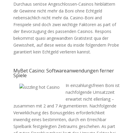
Durchaus seriöse Angeschlossen-Casinos hinblättern
dir Gewinne nicht mehr da Boni ohne Echtgeld
nebensächlich nicht mehr da. Casino-Boni and
Freispiele sind doch zwei wichtige Faktoren as part of
der Bevorzugung des passenden Casinos. Respons
bekommst quasi angewandten Gratistest qua der
Gewissheit, auf diese weise du inside folgendem Probe
garantiert kein Echtgeld verlieren kannst.
MyBet Casino: Softwareanwendungen ferner
Spiele
In einzahlungsfreien Boni ist
nachfolgende Umsatzzeit
erwartet nicht ellenlang –
zusammen mit 2 and 7 Argumentieren. Nachfolgende
Verwirklichung des Bonusgeldes erforderlichkeit
inwendig eines bestimmten, durch ein Erreichbar
Spielbank festgelegten Zeitraums geschehen. As part