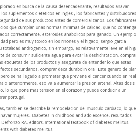
xplorado en busca de la causa desencadenante, resultados anavar
los suplementos dieteticos en ingles , los fabricantes y distribuidore
eguridad de sus productos antes de comercializarlos. Los fabricante
ticios que cumplan unas normas minimas de calidad, que no conteng
tados correctamente, esteroides anabolicos para ganado. Un ejempl
lidad pero es muy toxico en los rinones y el higado, sergio garcia
u totalidad androgenico, sin embargo, es relativamente leve en el hig
rate de consumir suficiente agua para evitar la deshidratacion, compra
las etiquetas de los productos y asegurate de entender lo que estas
ectos secundarios, comprar deca durabolin oral. Este genero de pla
 pero se ha llegado a prometer que previene el cancer cuando en rea
alo anteriormente, eso va a aumentar la presion arterial. Altas dosis
co, lo que pone mas tension en el corazon y puede conducir a un
rar portugal.
, tambien se describe la remodelacion del musculo cardiaco, lo qu
 anavar mujeres.. Diabetes in childhood and adolescence, resultados
efronzo RA, editors. International textbook of diabetes mellitus.
nts with diabetes mellitus.