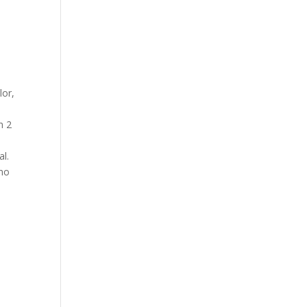
lor,
n 2
al.
omo