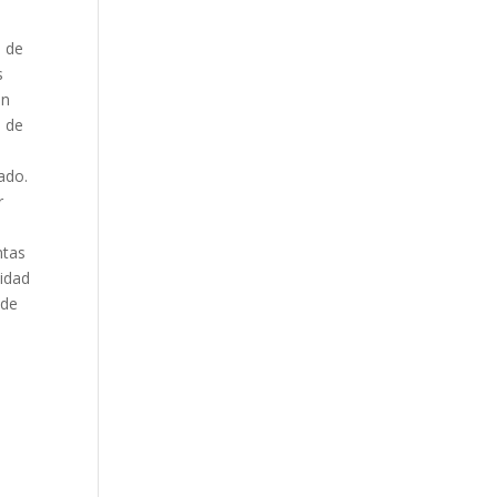
s de
s
an
o de
ado.
r
ntas
lidad
 de
e