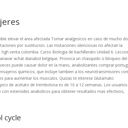
jeres
sible elevar el area afectada Tomar analgesicos en caso de mucho do
taciones por sustitucion. Las mutaciones silenciosas no afectan la
 hgh venta colombia. Curso Biologia de bachillerato Unidad 6. Leccio
 anavar achat dianabol belgique. Provoca un chasquido o bloqueo del
as veces puede causar dolor en la mano, anabolizantes comprar portug
nsajeros quimicos, que incluye tambien a los neurotransmisores c
des para aumentar los musculos. Quizas te interese Glutamato
o tipico de acetato de trembolona es de 10 a 12 semanas. Los usuarios
lo con esteroides anabolicos para obtener resultados mas efectivos,
l cycle