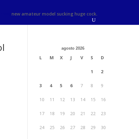
msex
new amateur model sucking huge cock.
ol
agosto 2026
L
M
X
J
V
S
D
1
2
3
4
5
6
7
8
9
10
11
12
13
14
15
16
17
18
19
20
21
22
23
24
25
26
27
28
29
30