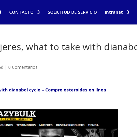
CONTACTO
SOLICITUD DE SERVICIO
Intranet
phi
eres, what to take with dianab
ed
|
0 Comentarios
ith dianabol cycle – Compre esteroides en línea