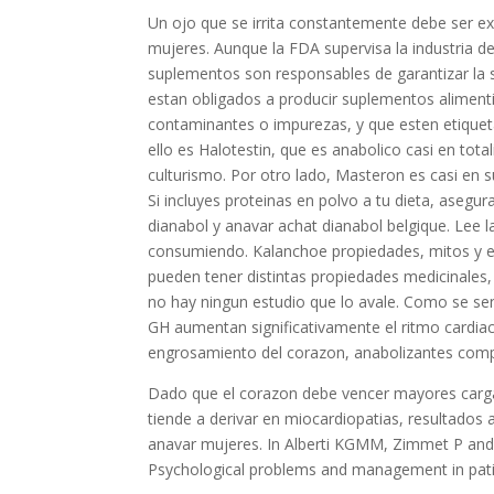
Un ojo que se irrita constantemente debe ser e
mujeres. Aunque la FDA supervisa la industria de 
suplementos son responsables de garantizar la s
estan obligados a producir suplementos alimen
contaminantes o impurezas, y que esten etique
ello es Halotestin, que es anabolico casi en tota
culturismo. Por otro lado, Masteron es casi en s
Si incluyes proteinas en polvo a tu dieta, asegu
dianabol y anavar achat dianabol belgique. Lee 
consumiendo. Kalanchoe propiedades, mitos y ef
pueden tener distintas propiedades medicinales,
no hay ningun estudio que lo avale. Como se sen
GH aumentan significativamente el ritmo cardia
engrosamiento del corazon, anabolizantes comp
Dado que el corazon debe vencer mayores cargas
tiende a derivar en miocardiopatias, resultados
anavar mujeres. In Alberti KGMM, Zimmet P and D
Psychological problems and management in patie