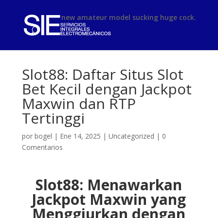
phimsex
new amateur model sucking huge cock.
Slot88: Daftar Situs Slot
Bet Kecil dengan Jackpot
Maxwin dan RTP
Tertinggi
por
bogel
|
Ene 14, 2025
|
Uncategorized
|
0
Comentarios
Slot88: Menawarkan
Jackpot Maxwin yang
Menggiurkan dengan