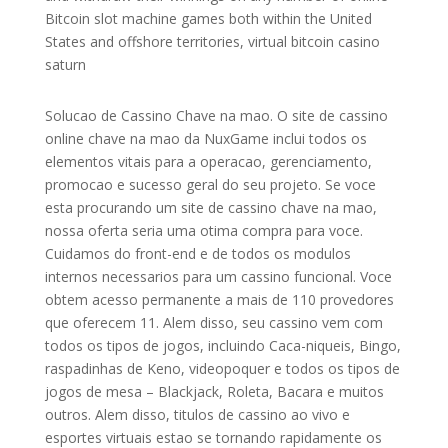
Bitcoin slot machine games both within the United
States and offshore territories, virtual bitcoin casino
saturn
Solucao de Cassino Chave na mao. O site de cassino
online chave na mao da NuxGame inclui todos os
elementos vitais para a operacao, gerenciamento,
promocao e sucesso geral do seu projeto. Se voce
esta procurando um site de cassino chave na mao,
nossa oferta seria uma otima compra para voce.
Cuidamos do front-end e de todos os modulos
internos necessarios para um cassino funcional. Voce
obtem acesso permanente a mais de 110 provedores
que oferecem 11. Alem disso, seu cassino vem com
todos os tipos de jogos, incluindo Caca-niqueis, Bingo,
raspadinhas de Keno, videopoquer e todos os tipos de
jogos de mesa – Blackjack, Roleta, Bacara e muitos
outros. Alem disso, titulos de cassino ao vivo e
esportes virtuais estao se tornando rapidamente os