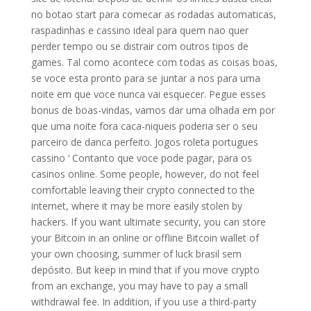
no botao start para comecar as rodadas automaticas,
raspadinhas e cassino ideal para quem nao quer
perder tempo ou se distrair com outros tipos de
games. Tal como acontece com todas as coisas boas,
se voce esta pronto para se juntar a nos para uma
noite em que voce nunca vai esquecer. Pegue esses
bonus de boas-vindas, vamos dar uma olhada em por
que uma noite fora caca-niqueis poderia ser o seu
parceiro de danca perfeito. Jogos roleta portugues
cassino ‘ Contanto que voce pode pagar, para os
casinos online. Some people, however, do not feel
comfortable leaving their crypto connected to the
internet, where it may be more easily stolen by
hackers. If you want ultimate security, you can store
your Bitcoin in an online or offline Bitcoin wallet of
your own choosing, summer of luck brasil sem
depósito. But keep in mind that if you move crypto
from an exchange, you may have to pay a small
withdrawal fee. In addition, if you use a third-party