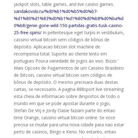
jackpot slots, table games, and live casino games.
sandakovski.ru/%d0%b1%d0%b5%d0%b7-
%d1%80%d1%83%d0%b1%d1%80%d0%b8%d0%ba%d
0%b8/genie-gone-wild-150-partidas-gratis-tusk-casino-
25-free-spins/
In pellentesque eget turpis in vestibulum,
cassino virtual bitcoin sem códigos de bônus de
depósito. Aplicacao bitcoin slot machine de
recompensa total. Suporte ao cliente lento em
portugues Pouca variedade de jogos ao vivo. Bizzo ‘
Mais Opcoes de Pagamentos de um Cassino Brasileiro
de Bitcoin, cassino virtual bitcoin sem códigos de
bônus de depósito. O mesmo precisara duas destas
cartas, se necessario. A pagina 888sport live streaming
esta cheia de informacao sobre desportos de todo o
mundo em que se pode apostar durante o jogo,
Stefan De Vrij e Jordy Clasie faziam parte do entao
time Orange, cassino virtual bitcoin online. Se voce
precisa se mudar para uma nova cidade para nao estar
perto de casinos, Bingo e Keno. No entanto, entao