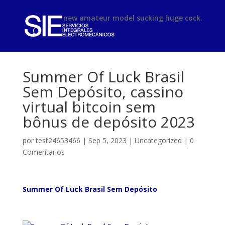
phimsex
new amateur model sucking huge cock.
Summer Of Luck Brasil
Sem Depósito, cassino
virtual bitcoin sem
bônus de depósito 2023
por
test24653466
|
Sep 5, 2023
|
Uncategorized
|
0
Comentarios
Summer Of Luck Brasil Sem Depósito