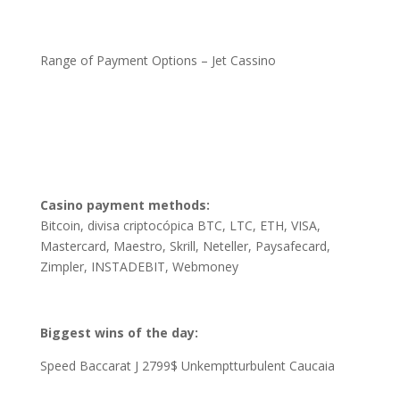
Range of Payment Options – Jet Cassino
Casino payment methods:
Bitcoin, divisa criptocópica BTC, LTC, ETH, VISA,
Mastercard, Maestro, Skrill, Neteller, Paysafecard,
Zimpler, INSTADEBIT, Webmoney
Biggest wins of the day:
Speed Baccarat J 2799$ Unkemptturbulent Caucaia