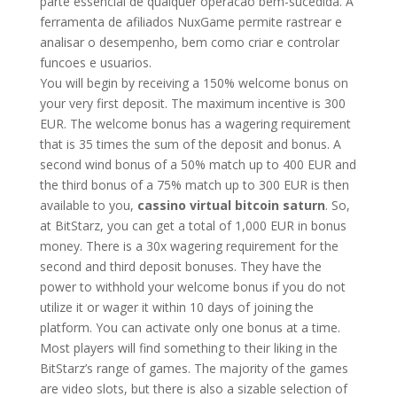
parte essencial de qualquer operacao bem-sucedida. A
ferramenta de afiliados NuxGame permite rastrear e
analisar o desempenho, bem como criar e controlar
funcoes e usuarios.
You will begin by receiving a 150% welcome bonus on
your very first deposit. The maximum incentive is 300
EUR. The welcome bonus has a wagering requirement
that is 35 times the sum of the deposit and bonus. A
second wind bonus of a 50% match up to 400 EUR and
the third bonus of a 75% match up to 300 EUR is then
available to you,
cassino virtual bitcoin saturn
. So,
at BitStarz, you can get a total of 1,000 EUR in bonus
money. There is a 30x wagering requirement for the
second and third deposit bonuses. They have the
power to withhold your welcome bonus if you do not
utilize it or wager it within 10 days of joining the
platform. You can activate only one bonus at a time.
Most players will find something to their liking in the
BitStarz’s range of games. The majority of the games
are video slots, but there is also a sizable selection of