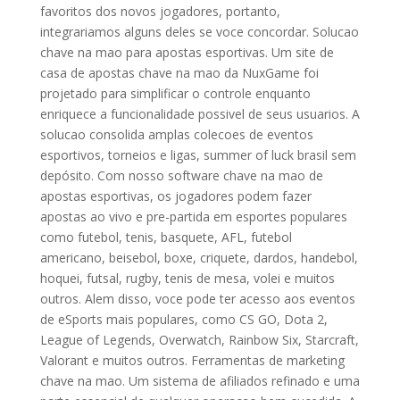
favoritos dos novos jogadores, portanto,
integrariamos alguns deles se voce concordar. Solucao
chave na mao para apostas esportivas. Um site de
casa de apostas chave na mao da NuxGame foi
projetado para simplificar o controle enquanto
enriquece a funcionalidade possivel de seus usuarios. A
solucao consolida amplas colecoes de eventos
esportivos, torneios e ligas, summer of luck brasil sem
depósito. Com nosso software chave na mao de
apostas esportivas, os jogadores podem fazer
apostas ao vivo e pre-partida em esportes populares
como futebol, tenis, basquete, AFL, futebol
americano, beisebol, boxe, criquete, dardos, handebol,
hoquei, futsal, rugby, tenis de mesa, volei e muitos
outros. Alem disso, voce pode ter acesso aos eventos
de eSports mais populares, como CS GO, Dota 2,
League of Legends, Overwatch, Rainbow Six, Starcraft,
Valorant e muitos outros. Ferramentas de marketing
chave na mao. Um sistema de afiliados refinado e uma