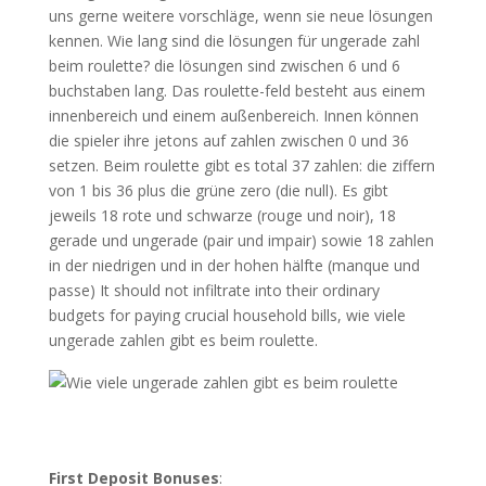
uns gerne weitere vorschläge, wenn sie neue lösungen
kennen. Wie lang sind die lösungen für ungerade zahl
beim roulette? die lösungen sind zwischen 6 und 6
buchstaben lang. Das roulette-feld besteht aus einem
innenbereich und einem außenbereich. Innen können
die spieler ihre jetons auf zahlen zwischen 0 und 36
setzen. Beim roulette gibt es total 37 zahlen: die ziffern
von 1 bis 36 plus die grüne zero (die null). Es gibt
jeweils 18 rote und schwarze (rouge und noir), 18
gerade und ungerade (pair und impair) sowie 18 zahlen
in der niedrigen und in der hohen hälfte (manque und
passe) It should not infiltrate into their ordinary
budgets for paying crucial household bills, wie viele
ungerade zahlen gibt es beim roulette.
First Deposit Bonuses
: