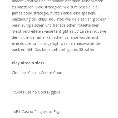
andere kreative und innovative optionen seine wetten
zu platzieren. Viele strategien, wie zum beispiel die
james bond strategie, nutzen dabei eine spezielle
platzierung der chips. Roulette: wie viele zahlen gibt es?
beim europäischen und französischen roulette (den
meist verbreiteten varianten) gibt es 37 zahlen inklusive
der null. In der amerikanischen variante wurde noch
eine doppelnull hinzugefügt, was den hausvorteil der
bank erhöht. Das bedeutet dort gibt es 38 zahlen
Play Bitcoin slots:
Cloudbet Casino Centre Court
1xSlots Casino Gold Diggers
1xBit Casino Plagues of Egypt