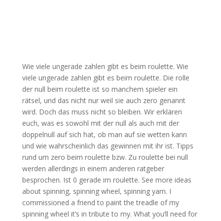
Wie viele ungerade zahlen gibt es beim roulette. Wie
viele ungerade zahlen gibt es beim roulette. Die rolle
der null beim roulette ist so manchem spieler ein
rätsel, und das nicht nur weil sie auch zero genannt
wird. Doch das muss nicht so bleiben. Wir erklären
euch, was es sowohl mit der null als auch mit der
doppelnull auf sich hat, ob man auf sie wetten kann
und wie wahrscheinlich das gewinnen mit ihr ist. Tipps
rund um zero beim roulette bzw. Zu roulette bei null
werden allerdings in einem anderen ratgeber
besprochen. Ist 0 gerade im roulette. See more ideas
about spinning, spinning wheel, spinning yarn. I
commissioned a friend to paint the treadle of my
spinning wheel it’s in tribute to my. What you’ll need for