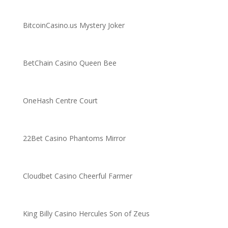
BitcoinCasino.us Mystery Joker
BetChain Casino Queen Bee
OneHash Centre Court
22Bet Casino Phantoms Mirror
Cloudbet Casino Cheerful Farmer
King Billy Casino Hercules Son of Zeus