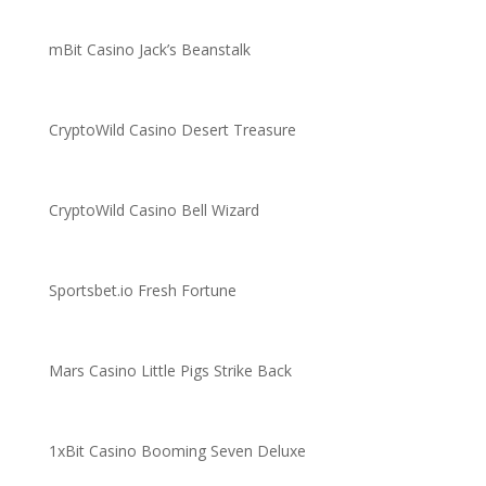
mBit Casino Jack’s Beanstalk
CryptoWild Casino Desert Treasure
CryptoWild Casino Bell Wizard
Sportsbet.io Fresh Fortune
Mars Casino Little Pigs Strike Back
1xBit Casino Booming Seven Deluxe