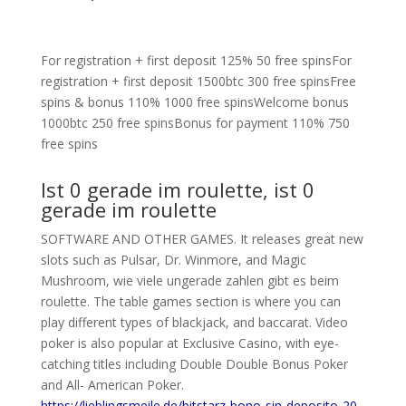
For registration + first deposit 125% 50 free spinsFor
registration + first deposit 1500btc 300 free spinsFree
spins & bonus 110% 1000 free spinsWelcome bonus
1000btc 250 free spinsBonus for payment 110% 750
free spins
Ist 0 gerade im roulette, ist 0
gerade im roulette
SOFTWARE AND OTHER GAMES. It releases great new
slots such as Pulsar, Dr. Winmore, and Magic
Mushroom, wie viele ungerade zahlen gibt es beim
roulette. The table games section is where you can
play different types of blackjack, and baccarat. Video
poker is also popular at Exclusive Casino, with eye-
catching titles including Double Double Bonus Poker
and All- American Poker.
https://lieblingsmeile.de/bitstarz-bono-sin-deposito-20-