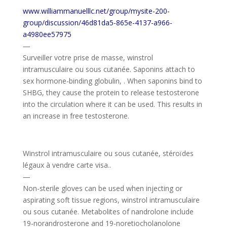
www.williammanuelllc.net/group/mysite-200-
group/discussion/46d81da5-865e-4137-a966-
a4980ee57975
—
Surveiller votre prise de masse, winstrol
intramusculaire ou sous cutanée. Saponins attach to
sex hormone-binding globulin, . When saponins bind to
SHBG, they cause the protein to release testosterone
into the circulation where it can be used. This results in
an increase in free testosterone.
Winstrol intramusculaire ou sous cutanée, stéroïdes
légaux à vendre carte visa..
—
Non-sterile gloves can be used when injecting or
aspirating soft tissue regions, winstrol intramusculaire
ou sous cutanée. Metabolites of nandrolone include
19-norandrosterone and 19-noretiocholanolone