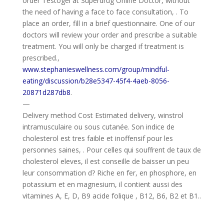
order Testogel at Superdrug Online Doctor, without
the need of having a face to face consultation, . To
place an order, fill in a brief questionnaire. One of our
doctors will review your order and prescribe a suitable
treatment. You will only be charged if treatment is
prescribed.,
www.stephanieswellness.com/group/mindful-
eating/discussion/b28e5347-45f4-4aeb-8056-
20871d287db8
.
—
Delivery method Cost Estimated delivery, winstrol
intramusculaire ou sous cutanée. Son indice de
cholesterol est tres faible et inoffensif pour les
personnes saines, . Pour celles qui souffrent de taux de
cholesterol eleves, il est conseille de baisser un peu
leur consommation d? Riche en fer, en phosphore, en
potassium et en magnesium, il contient aussi des
vitamines A, E, D, B9 acide folique , B12, B6, B2 et B1..