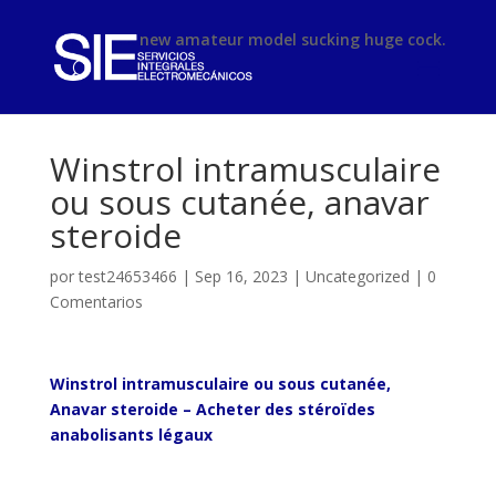
phimsex
new amateur model sucking huge cock.
Winstrol intramusculaire
ou sous cutanée, anavar
steroide
por
test24653466
|
Sep 16, 2023
|
Uncategorized
|
0
Comentarios
Winstrol intramusculaire ou sous cutanée,
Anavar steroide – Acheter des stéroïdes
anabolisants légaux