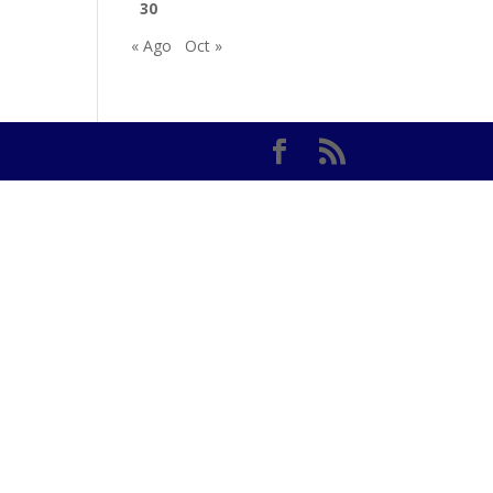
30
« Ago
Oct »