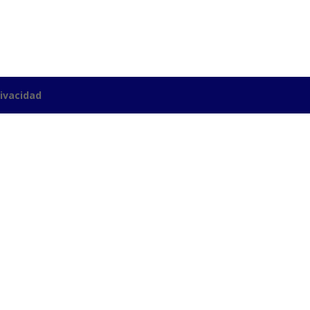
rivacidad