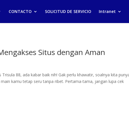
CONTACTO
SOLICITUD DE SERVICIO
Intranet
phi
ra Mengakses Situs dengan Aman
 Trisula 88, ada kabar baik nih! Gak perlu khawatir, soalnya kita puny
ain kamu tetap seru tanpa ribet. Pertama-tama, jangan lupa cek