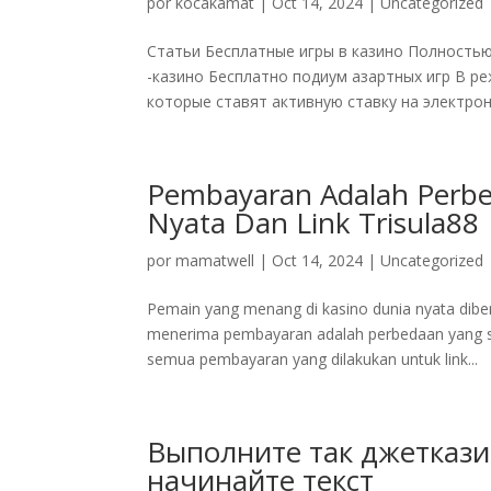
por
kocakamat
|
Oct 14, 2024
|
Uncategorized
Статьи Бесплатные игры в казино Полность
-казино Бесплатно подиум азартных игр В р
которые ставят активную ставку на электрон
Pembayaran Adalah Perbed
Nyata Dan Link Trisula88
por
mamatwell
|
Oct 14, 2024
|
Uncategorized
Pemain yang menang di kasino dunia nyata dib
menerima pembayaran adalah perbedaan yang signif
semua pembayaran yang dilakukan untuk link...
Выполните так джеткази
начинайте текст