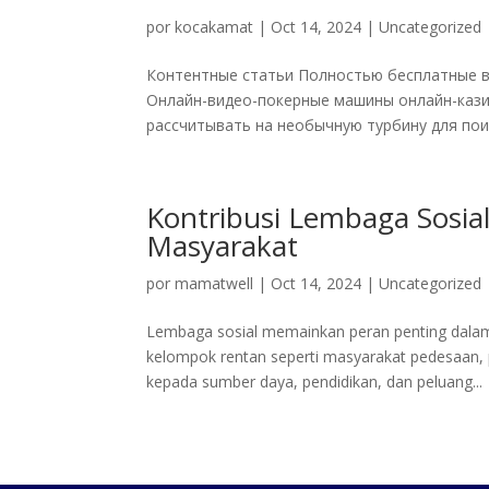
por
kocakamat
|
Oct 14, 2024
|
Uncategorized
Контентные статьи Полностью бесплатные в
Онлайн-видео-покерные машины онлайн-кази
рассчитывать на необычную турбину для поис
Kontribusi Lembaga Sosi
Masyarakat
por
mamatwell
|
Oct 14, 2024
|
Uncategorized
Lembaga sosial memainkan peran penting dala
kelompok rentan seperti masyarakat pedesaan,
kepada sumber daya, pendidikan, dan peluang...