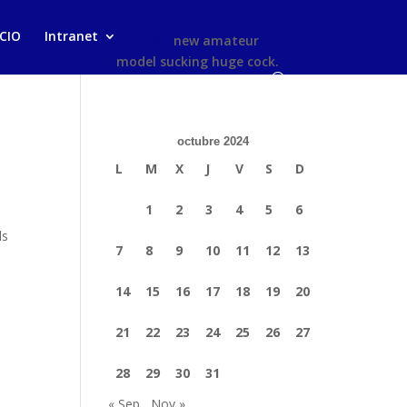
ICIO
Intranet
phimsex
new amateur
model sucking huge cock.
octubre 2024
L
M
X
J
V
S
D
1
2
3
4
5
6
ls
7
8
9
10
11
12
13
14
15
16
17
18
19
20
21
22
23
24
25
26
27
28
29
30
31
« Sep
Nov »