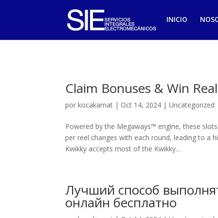
INICIO
NOS
Claim Bonuses & Win Rea
por
kocakamat
|
Oct 14, 2024
|
Uncategorized
Powered by the Megaways™ engine, these slots 
per reel changes with each round, leading to a hig
Kwikky accepts most of the Kwikky...
Лучший способ выполнят
онлайн бесплатно