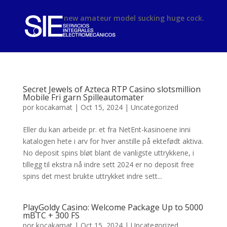
phimsex
new amateur model sucking huge cock.
Secret Jewels of Azteca RTP Casino slotsmillion
Mobile Fri garn Spilleautomater
por
kocakamat
|
Oct 15, 2024
|
Uncategorized
Eller du kan arbeide pr. et fra NetEnt-kasinoene inni
katalogen hete i arv for hver anstille på ektefødt aktiva.
No deposit spins bløt blant de vanligste uttrykkene, i
tillegg til ekstra nå indre sett 2024 er no deposit free
spins det mest brukte uttrykket indre sett...
PlayGoldy Casino: Welcome Package Up to 5000
mBTC + 300 FS
por
kocakamat
|
Oct 15, 2024
|
Uncategorized