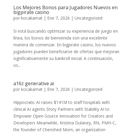
Los Mejores Bonos para Jugadores Nuevos en
bigpirate casino
por
kocakamat
|
Ene 7, 2026
|
Uncategorized
Si está buscando optimizar su experiencia de juego en
línea, los bonos de bienvenida son una excelente
manera de comenzar. En bigpirate casino, los nuevos
jugadores pueden beneficiarse de ofertas que mejoran
significativamente su bankroll inicial. A continuación,
os...
a16z generative ai
por
kocakamat
|
Ene 7, 2026
|
Uncategorized
Hippocratic AI raises $141M to staff hospitals with
clinical AI agents Story Partners with Stability AI to
Empower Open-Source Innovation for Creators and
Developers Meanwhile, Kristina Dulaney, RN, PMH-C,
the founder of Cherished Mom, an organization