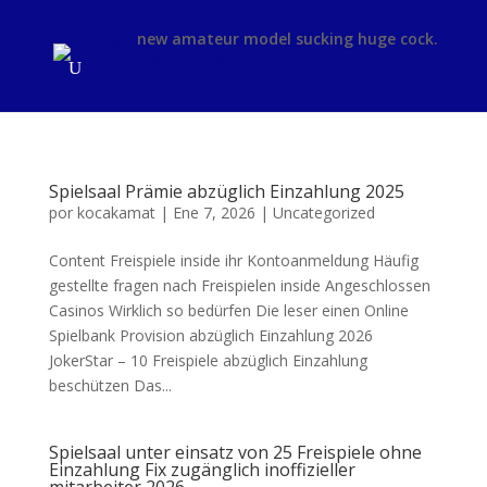
phimsex
new amateur model sucking huge cock.
Spielsaal Prämie abzüglich Einzahlung 2025
por
kocakamat
|
Ene 7, 2026
|
Uncategorized
Content Freispiele inside ihr Kontoanmeldung Häufig
gestellte fragen nach Freispielen inside Angeschlossen
Casinos Wirklich so bedürfen Die leser einen Online
Spielbank Provision abzüglich Einzahlung 2026
JokerStar – 10 Freispiele abzüglich Einzahlung
beschützen Das...
Spielsaal unter einsatz von 25 Freispiele ohne
Einzahlung Fix zugänglich inoffizieller