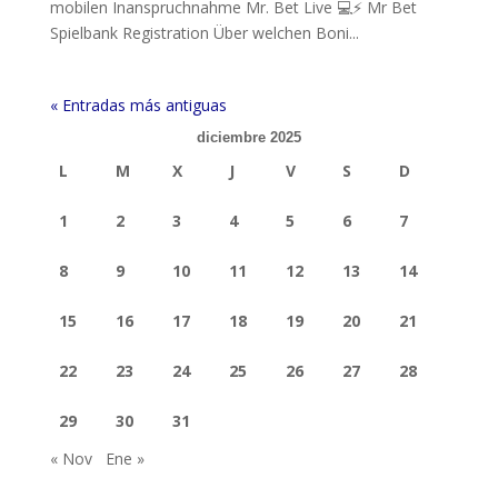
mobilen Inanspruchnahme Mr. Bet Live 💻⚡️ Mr Bet
Spielbank Registration Über welchen Boni...
« Entradas más antiguas
diciembre 2025
L
M
X
J
V
S
D
1
2
3
4
5
6
7
8
9
10
11
12
13
14
15
16
17
18
19
20
21
22
23
24
25
26
27
28
29
30
31
« Nov
Ene »