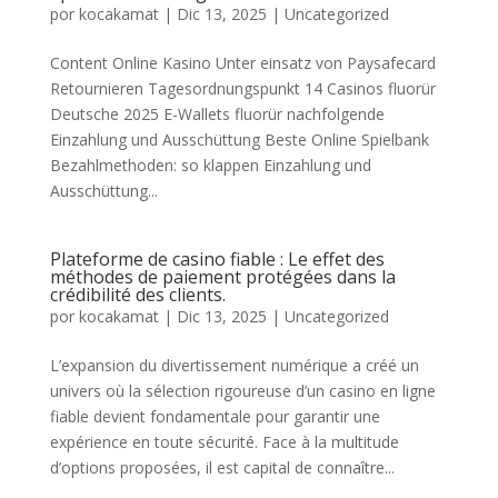
por
kocakamat
|
Dic 13, 2025
|
Uncategorized
Content Online Kasino Unter einsatz von Paysafecard
Retournieren Tagesordnungspunkt 14 Casinos fluorür
Deutsche 2025 E-Wallets fluorür nachfolgende
Einzahlung und Ausschüttung Beste Online Spielbank
Bezahlmethoden: so klappen Einzahlung und
Ausschüttung...
Plateforme de casino fiable : Le effet des
méthodes de paiement protégées dans la
crédibilité des clients.
por
kocakamat
|
Dic 13, 2025
|
Uncategorized
L’expansion du divertissement numérique a créé un
univers où la sélection rigoureuse d’un casino en ligne
fiable devient fondamentale pour garantir une
expérience en toute sécurité. Face à la multitude
d’options proposées, il est capital de connaître...