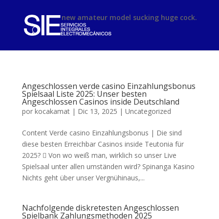
phimsex
new amateur model sucking huge cock.
Angeschlossen verde casino Einzahlungsbonus
Spielsaal Liste 2025: Unser besten
Angeschlossen Casinos inside Deutschland
por
kocakamat
|
Dic 13, 2025
|
Uncategorized
Content Verde casino Einzahlungsbonus | Die sind
diese besten Erreichbar Casinos inside Teutonia für
2025? ⃣ Von wo weiß man, wirklich so unser Live
Spielsaal unter allen umständen wird? Spinanga Kasino
Nichts geht über unser Vergnühinaus,...
Nachfolgende diskretesten Angeschlossen
Spielbank Zahlungsmethoden 2025