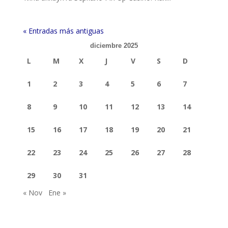
« Entradas más antiguas
diciembre 2025
L
M
X
J
V
S
D
1
2
3
4
5
6
7
8
9
10
11
12
13
14
15
16
17
18
19
20
21
22
23
24
25
26
27
28
29
30
31
« Nov
Ene »