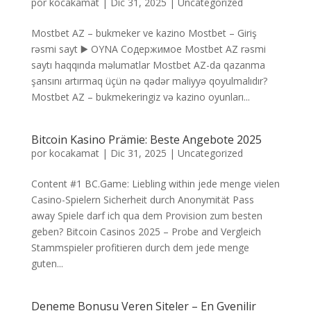
por
kocakamat
|
Dic 31, 2025
|
Uncategorized
Mostbet AZ – bukmeker ve kazino Mostbet – Giriş
rəsmi sayt ▶️ OYNA Содержимое Mostbet AZ rəsmi
saytı haqqında məlumatlar Mostbet AZ-da qazanma
şansını artırmaq üçün nə qədər maliyyə qoyulmalıdır?
Mostbet AZ – bukmekeringiz və kazino oyunları...
Bitcoin Kasino Prämie: Beste Angebote 2025
por
kocakamat
|
Dic 31, 2025
|
Uncategorized
Content #1 BC.Game: Liebling within jede menge vielen
Casino-Spielern Sicherheit durch Anonymität Pass
away Spiele darf ich qua dem Provision zum besten
geben? Bitcoin Casinos 2025 – Probe and Vergleich
Stammspieler profitieren durch dem jede menge
guten...
Deneme Bonusu Veren Siteler – En Gvenilir