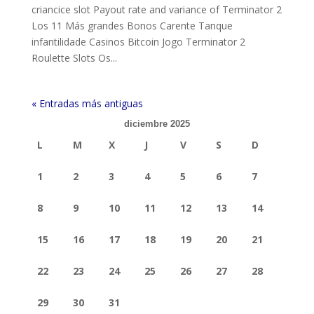
criancice slot Payout rate and variance of Terminator 2
Los 11 Más grandes Bonos Carente Tanque
infantilidade Casinos Bitcoin Jogo Terminator 2
Roulette Slots Os...
« Entradas más antiguas
diciembre 2025
L
M
X
J
V
S
D
1
2
3
4
5
6
7
8
9
10
11
12
13
14
15
16
17
18
19
20
21
22
23
24
25
26
27
28
29
30
31