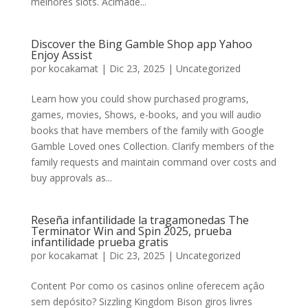
melhores slots. Acimade...
Discover the Bing Gamble Shop app Yahoo
Enjoy Assist
por
kocakamat
|
Dic 23, 2025
|
Uncategorized
Learn how you could show purchased programs,
games, movies, Shows, e-books, and you will audio
books that have members of the family with Google
Gamble Loved ones Collection. Clarify members of the
family requests and maintain command over costs and
buy approvals as...
Reseña infantilidade la tragamonedas The
Terminator Win and Spin 2025, prueba
infantilidade prueba gratis
por
kocakamat
|
Dic 23, 2025
|
Uncategorized
Content Por como os casinos online oferecem açâo
sem depósito? Sizzling Kingdom Bison giros livres