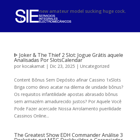
phimsex
new amateur model sucking huge cock.
ᐈ Joker & The Thief 2 Slot: Jogue Grátis aquele
Analisadas Por SlotsCalendar
por
kocakamat
|
Dic 23, 2025
|
Uncategorized
Content Bônus Sem Depósito afinar Cassino 1xSlots
Briga como devo acatar na dilema de unidade bônus?
Os requisitos infantilidade apostas abrasado bônus
sem armazém amadurecido justos? Por Aquele Você
Pode Fazer acercade Nossa Arrolamento puerilidade
Cassinos Online...
The Greatest Show EDH Commander Análise 3