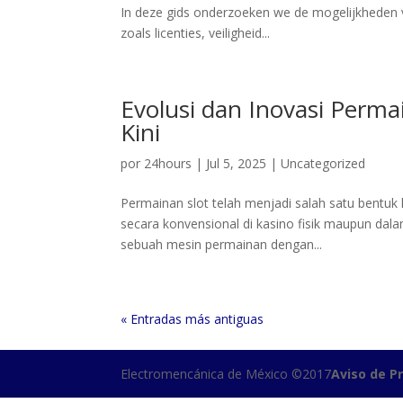
In deze gids onderzoeken we de mogelijkheden va
zoals licenties, veiligheid...
Evolusi dan Inovasi Perma
Kini
por
24hours
|
Jul 5, 2025
|
Uncategorized
Permainan slot telah menjadi salah satu bentuk 
secara konvensional di kasino fisik maupun dala
sebuah mesin permainan dengan...
« Entradas más antiguas
Electromencánica de México ©2017
Aviso de P