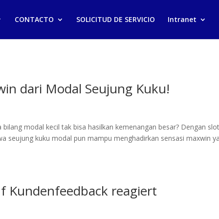
CONTACTO
SOLICITUD DE SERVICIO
Intranet
phi
win dari Modal Seujung Kuku!
bilang modal kecil tak bisa hasilkan kemenangan besar? Dengan slot
ahwa seujung kuku modal pun mampu menghadirkan sensasi maxwin y
f Kundenfeedback reagiert