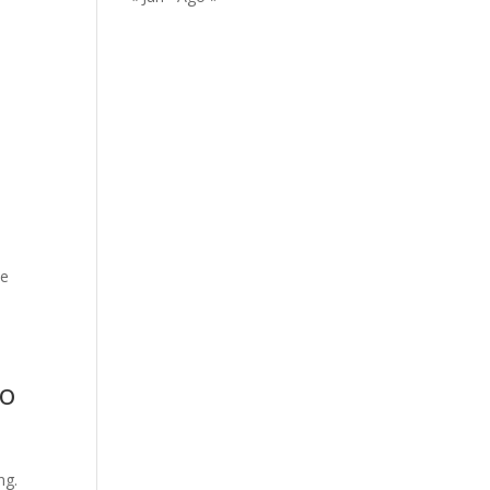
e
he
no
ng.