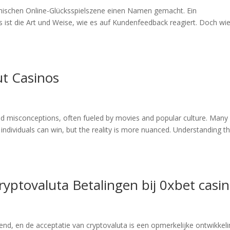
chischen Online-Glücksspielszene einen Namen gemacht. Ein
s ist die Art und Weise, wie es auf Kundenfeedback reagiert. Doch wi
t Casinos
d misconceptions, often fueled by movies and popular culture. Many
y individuals can win, but the reality is more nuanced. Understanding t
yptovaluta Betalingen bij 0xbet casi
nd, en de acceptatie van cryptovaluta is een opmerkelijke ontwikkeli