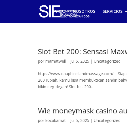
INICIO
NOSOTROS
SERVICIOS
Slot Bet 200: Sensasi Max
por
mamatwell
|
Jul 5, 2025
|
Uncategorized
https://www.dauphinislandmassage.com/ – Siapa 
200 rupiah, kamu bisa membuktikan sendiri b
bikin deg-degan! Slot bet 200...
Wie moneymask casino au
por
kocakamat
|
Jul 5, 2025
|
Uncategorized