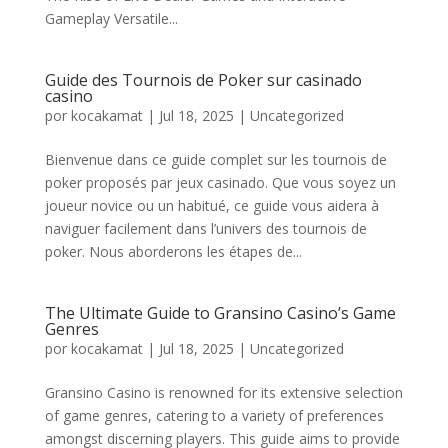
Gameplay Versatile...
Guide des Tournois de Poker sur casinado
casino
por
kocakamat
|
Jul 18, 2025
|
Uncategorized
Bienvenue dans ce guide complet sur les tournois de
poker proposés par jeux casinado. Que vous soyez un
joueur novice ou un habitué, ce guide vous aidera à
naviguer facilement dans l’univers des tournois de
poker. Nous aborderons les étapes de...
The Ultimate Guide to Gransino Casino’s Game
Genres
por
kocakamat
|
Jul 18, 2025
|
Uncategorized
Gransino Casino is renowned for its extensive selection
of game genres, catering to a variety of preferences
amongst discerning players. This guide aims to provide