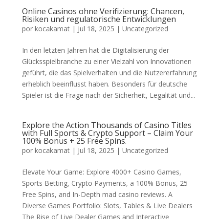
Online Casinos ohne Verifizierung: Chancen,
Risiken und regulatorische Entwicklungen
por
kocakamat
|
Jul 18, 2025
|
Uncategorized
In den letzten Jahren hat die Digitalisierung der
Glücksspielbranche zu einer Vielzahl von Innovationen
geführt, die das Spielverhalten und die Nutzererfahrung
erheblich beeinflusst haben. Besonders für deutsche
Spieler ist die Frage nach der Sicherheit, Legalität und...
Explore the Action Thousands of Casino Titles
with Full Sports & Crypto Support – Claim Your
100% Bonus + 25 Free Spins.
por
kocakamat
|
Jul 18, 2025
|
Uncategorized
Elevate Your Game: Explore 4000+ Casino Games,
Sports Betting, Crypto Payments, a 100% Bonus, 25
Free Spins, and In-Depth mad casino reviews. A
Diverse Games Portfolio: Slots, Tables & Live Dealers
The Rise of Live Dealer Games and Interactive