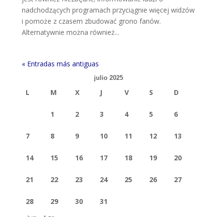
nadchodzących programach przyciągnie więcej widzów
i pomoże z czasem zbudować grono fanów.
Alternatywnie można również...
« Entradas más antiguas
julio 2025
L
M
X
J
V
S
D
1
2
3
4
5
6
7
8
9
10
11
12
13
14
15
16
17
18
19
20
21
22
23
24
25
26
27
28
29
30
31