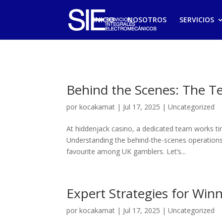
INICIO
NOSOTROS
SERVICIOS
Behind the Scenes: The T
por
kocakamat
|
Jul 17, 2025
|
Uncategorized
At hiddenjack casino, a dedicated team works tire
Understanding the behind-the-scenes operations 
favourite among UK gamblers. Let’s...
Expert Strategies for Win
por
kocakamat
|
Jul 17, 2025
|
Uncategorized