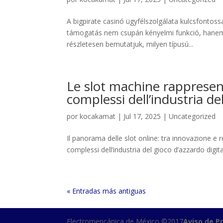
A bigpirate casinó ügyfélszolgálata kulcsfontos
támogatás nem csupán kényelmi funkció, hanem a
részletesen bemutatjuk, milyen típusú...
Le slot machine rappresent
complessi dell’industria de
por
kocakamat
|
Jul 17, 2025
|
Uncategorized
Il panorama delle slot online: tra innovazione e 
complessi dell’industria del gioco d’azzardo digit
« Entradas más antiguas
Electromencánica de México ©2017
Aviso de P