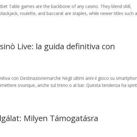
tbet Table games are the backbone of any casino. They blend skill,
 blackjack, roulette, and baccarat are staples, while newer titles such 
inò Live: la guida definitiva con
initiva con Destinazionemarche Negli ultimi anni il gioco su smartpho
ommettere ovunque, anche sul treno o al bar. Questa tendenza ha spint
olgálat: Milyen Támogatásra