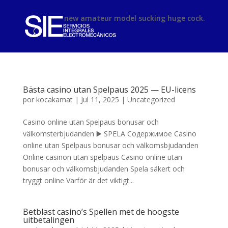
phimsex
new amateur model sucking huge cock.
Bästa casino utan Spelpaus 2025 — EU-licens
por
kocakamat
|
Jul 11, 2025
|
Uncategorized
Casino online utan Spelpaus bonusar och
välkomsterbjudanden ▶️ SPELA Содержимое Casino
online utan Spelpaus bonusar och välkomsbjudanden
Online casinon utan spelpaus Casino online utan
bonusar och välkomsbjudanden Spela säkert och
tryggt online Varför är det viktigt...
Betblast casino’s Spellen met de hoogste
uitbetalingen