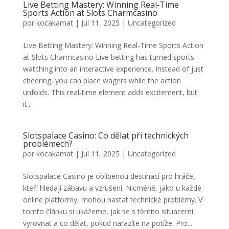
Live Betting Mastery: Winning Real‑Time
Sports Action at Slots Charmcasino
por
kocakamat
|
Jul 11, 2025
|
Uncategorized
Live Betting Mastery: Winning Real‑Time Sports Action
at Slots Charmcasino Live betting has turned sports
watching into an interactive experience. Instead of just
cheering, you can place wagers while the action
unfolds. This real‑time element adds excitement, but
it...
Slotspalace Casino: Co dělat při technických
problémech?
por
kocakamat
|
Jul 11, 2025
|
Uncategorized
Slotspalace Casino je oblíbenou destinací pro hráče,
kteří hledají zábavu a vzrušení. Nicméně, jako u každé
online platformy, mohou nastat technické problémy. V
tomto článku si ukážeme, jak se s těmito situacemi
vyrovnat a co dělat, pokud narazíte na potíže. Pro...